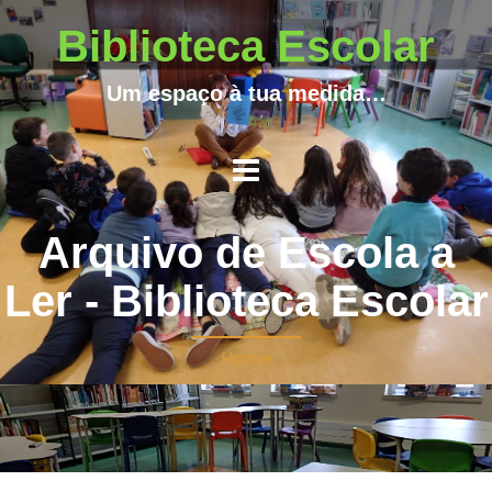
Biblioteca Escolar
Um espaço à tua medida…
Arquivo de Escola a
Ler - Biblioteca Escolar
Home