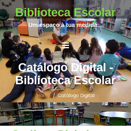
Biblioteca Escolar
Um espaço à tua medida…
Catálogo Digital -
Biblioteca Escolar
Home
/ Catálogo Digital