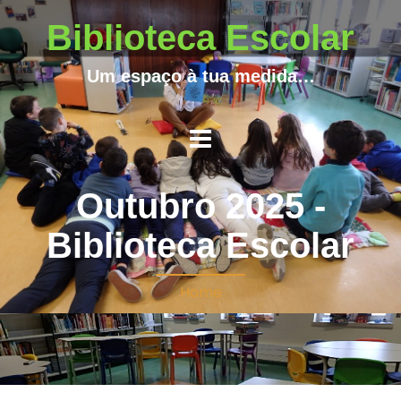
Biblioteca Escolar
Um espaço à tua medida…
Outubro 2025 -
Biblioteca Escolar
Home