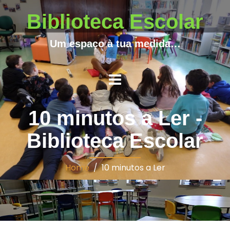
Biblioteca Escolar
Um espaço à tua medida…
10 minutos a Ler -
Biblioteca Escolar
Home
/ 10 minutos a Ler