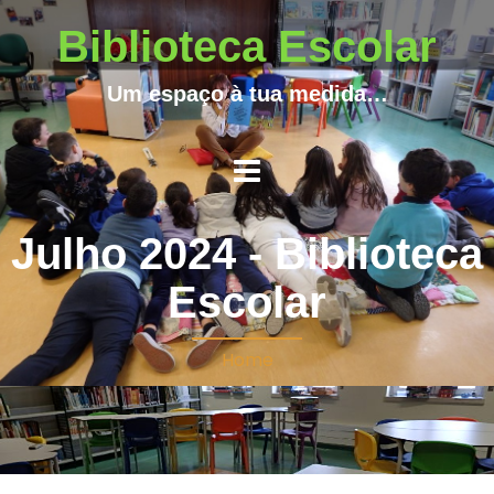
Biblioteca Escolar
Um espaço à tua medida…
Julho 2024 - Biblioteca
Escolar
Home