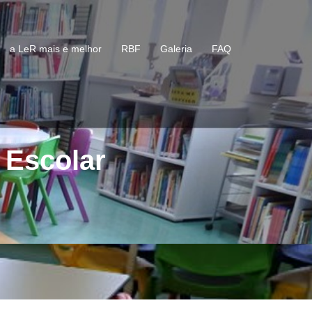
a LeR mais e melhor
RBF
Galeria
FAQ
 Escolar