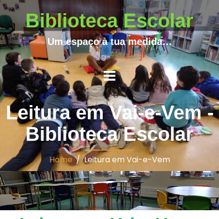
Biblioteca Escolar
Um espaço à tua medida…
Leitura em Vai-e-Vem -
Biblioteca Escolar
Home
/ Leitura em Vai-e-Vem