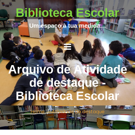
Biblioteca Escolar
Um espaço à tua medida…
Arquivo de Atividade
de destaque -
Biblioteca Escolar
Home
/
Atividade de destaque