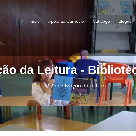
Início
Apoio ao Currículo
Catálogo
Blogue
ção da Leitura - Bibliote
Home
/ Socialização da Leitura