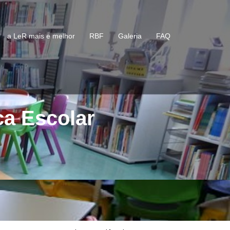
a LeR mais e melhor
RBF
Galeria
FAQ
ca Escolar