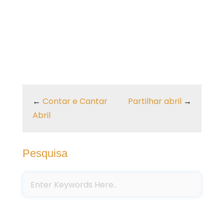
←
Contar e Cantar
Partilhar abril
→
Abril
Pesquisa