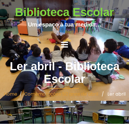
Biblioteca Escolar
Um espaço à tua medida…
Ler abril - Biblioteca
Escolar
Home
/
Comemorações 50 anos de abril
/ Ler abril