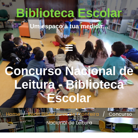
Biblioteca Escolar
Um espaço à tua medida…
Concurso Nacional de
Leitura - Biblioteca
Escolar
Home
/
Rede Bibliotecas de Fronteira
/ Concurso
Nacional de Leitura