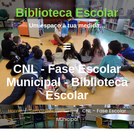
Biblioteca Escolar
Um espaço à tua medida…
CNL - Fase Escolar
Municipal - Biblioteca
Escolar
Home
/
Semana da Leitura
/ CNL – Fase Escolar
Municipal