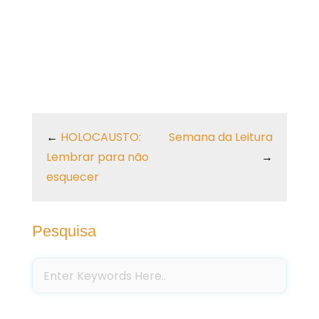
←
HOLOCAUSTO:
Semana da Leitura
Lembrar para não
→
esquecer
Pesquisa